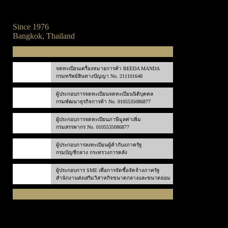
Since 1976
Bangkok, Thailand
จดทะเบียนเครื่องหมายการค้า BEEDA MANDA
กรมทรัพย์สินทางปัญญา No. 211101648
ผู้ประกอบการจดทะเบียนจดทะเบียนนิติบุคคล
กรมพัฒนาธุรกิจการค้า No. 0105535086877
ผู้ประกอบการจดทะเบียนภาษีมูลค่าเพิ่ม
กรมสรรพากร No. 0105535086877
ผู้ประกอบการลงทะเบียนผู้ค้ากับงภาครัฐ
กรมบัญชีกลาง กระทรวงการคลัง
ผู้ประกอบการ SME เพื่อการจัดซื้อจัดจ้างภาครัฐ
สำนักงานส่งเสริมวิสาหกิจขนาดกลางและขนาดย่อม