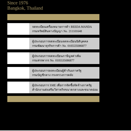
Since 1976
Bangkok, Thailand
จดทะเบียนเครื่องหมายการค้า BEEDA MANDA
กรมทรัพย์สินทางปัญญา No. 211101648
ผู้ประกอบการจดทะเบียนจดทะเบียนนิติบุคคล
กรมพัฒนาธุรกิจการค้า No. 0105535086877
ผู้ประกอบการจดทะเบียนภาษีมูลค่าเพิ่ม
กรมสรรพากร No. 0105535086877
ผู้ประกอบการลงทะเบียนผู้ค้ากับงภาครัฐ
กรมบัญชีกลาง กระทรวงการคลัง
ผู้ประกอบการ SME เพื่อการจัดซื้อจัดจ้างภาครัฐ
สำนักงานส่งเสริมวิสาหกิจขนาดกลางและขนาดย่อม